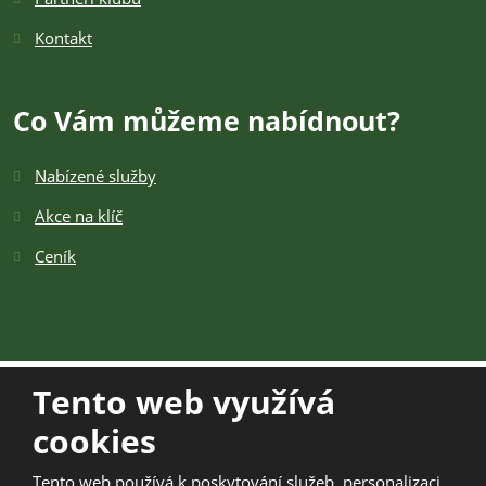
Kontakt
Co Vám můžeme nabídnout?
Nabízené služby
Akce na klíč
Ceník
Tento web využívá
cookies
© 2026 TOSK Žamberk z.s., vytvořila eBRÁNA s.r.o.
Mapa stránek
|
Kontakt
|
Podmínky použití
|
Bezpečnost a
Tento web používá k poskytování služeb, personalizaci