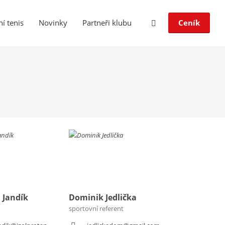
í tenis
Novinky
Partneři klubu
Ceník
 Jandík
Dominik Jedlička
sportovní referent