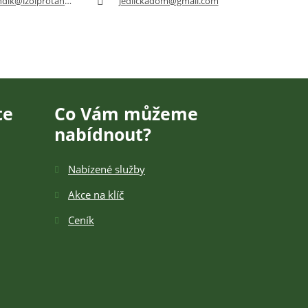
dik@izolprotan.cz
jedlickadom@gmail.com
te
Co Vám můžeme
nabídnout?
Nabízené služby
Akce na klíč
Ceník