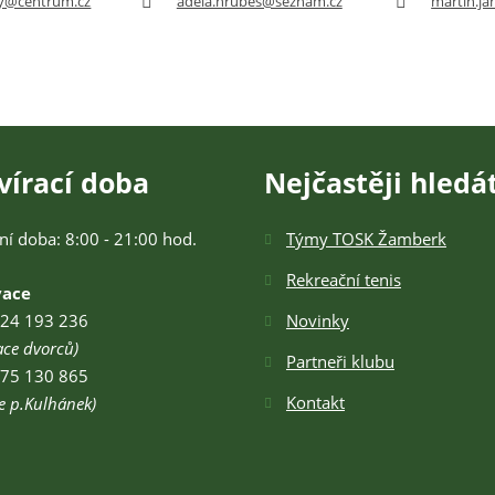
ly@centrum.cz
adela.hrubes@seznam.cz
martin.jan
vírací doba
Nejčastěji hledá
ní doba: 8:00 - 21:00 hod.
Týmy TOSK Žamberk
Rekreační tenis
vace
24 193 236
Novinky
ace dvorců)
Partneři klubu
75 130 865
Kontakt
e p.Kulhánek)