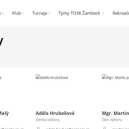
e
Klub
Turnaje
Týmy TOSK Žamberk
Rekreačn
y
Malý
Adéla Hrubešová
Mgr. Martin
členka výboru
člen výboru