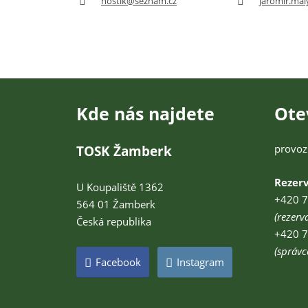
hostik@seznam.cz
jaromir.ma
Kde nás najdete
Ote
provoz
TOSK Žamberk
Rezer
U Koupaliště 1362
+420 7
564 01 Žamberk
(rezerv
Česká republika
+420 7
(správc
Facebook
Instagram