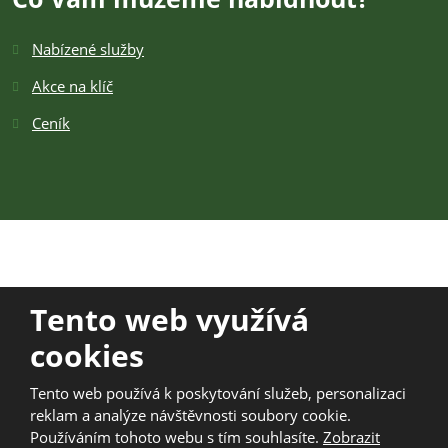
Nabízené služby
Akce na klíč
Ceník
Tento web využívá
cookies
© 2026 TOSK Žamberk z.s., vytvořila eBRÁNA s.r.o.
Mapa stránek
|
Kontakt
|
Podmínky použití
|
Bezpečnost a
Tento web používá k poskytování služeb, personalizaci
ochrana osobních údajů
|
Informace o zpracování osobních údajů
reklam a analýze návštěvnosti soubory cookie.
|
2020
Používáním tohoto webu s tím souhlasíte.
Zobrazit