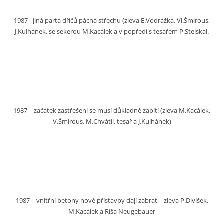
1987 - jiná parta dříčů páchá střechu (zleva E.Vodrážka, Vl.Šmirous,
J.Kulhánek, se sekerou M.Kacálek a v popředí s tesařem P.Stejskal.
1987 – začátek zastřešení se musí důkladně zapít! (zleva M.Kacálek,
V.Šmirous, M.Chvátil, tesař a J.Kulhánek)
1987 – vnitřní betony nové přístavby dají zabrat – zleva P.Divíšek,
M.Kacálek a Ríša Neugebauer