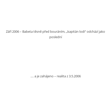
Září 2006 – Babeta těsně před bouráním, „kapitán lodi“ odchází jako
poslední
…. a je zahájeno – realita z 3.5.2006