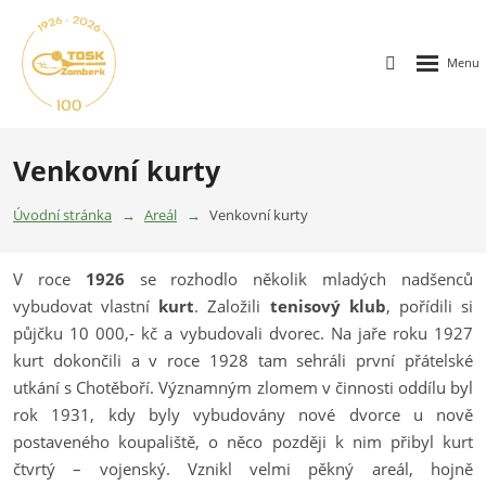
Venkovní kurty
Úvodní stránka
Areál
Venkovní kurty
V roce
1926
se rozhodlo několik mladých nadšenců
vybudovat vlastní
kurt
. Založili
tenisový klub
, pořídili si
půjčku 10 000,- kč a vybudovali dvorec. Na jaře roku 1927
kurt dokončili a v roce 1928 tam sehráli první přátelské
utkání s Chotěboří. Významným zlomem v činnosti oddílu byl
rok 1931, kdy byly vybudovány nové dvorce u nově
postaveného koupaliště, o něco později k nim přibyl kurt
čtvrtý – vojenský. Vznikl velmi pěkný areál, hojně