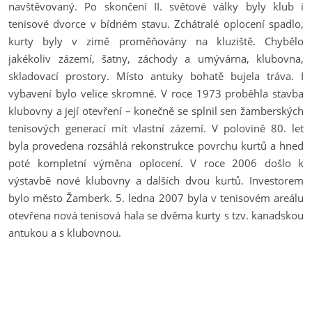
navštěvovaný. Po skončení II. světové války byly klub i
tenisové dvorce v bídném stavu. Zchátralé oplocení spadlo,
kurty byly v zimě proměňovány na kluziště. Chybělo
jakékoliv zázemí, šatny, záchody a umývárna, klubovna,
skladovací prostory. Místo antuky bohatě bujela tráva. I
vybavení bylo velice skromné. V roce 1973 proběhla stavba
klubovny a její otevření – konečně se splnil sen žamberských
tenisových generací mít vlastní zázemí. V polovině 80. let
byla provedena rozsáhlá rekonstrukce povrchu kurtů a hned
poté kompletní výměna oplocení. V roce 2006 došlo k
výstavbě nové klubovny a dalších dvou kurtů. Investorem
bylo město Žamberk. 5. ledna 2007 byla v tenisovém areálu
otevřena nová tenisová hala se dvěma kurty s tzv. kanadskou
antukou a s klubovnou.