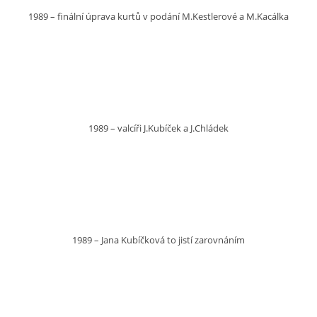
1989 – finální úprava kurtů v podání M.Kestlerové a M.Kacálka
1989 – valcíři J.Kubíček a J.Chládek
1989 – Jana Kubíčková to jistí zarovnáním