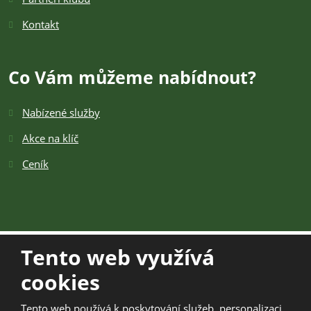
Kontakt
Co Vám můžeme nabídnout?
Nabízené služby
Akce na klíč
Ceník
Tento web využívá
cookies
© 2026 TOSK Žamberk z.s., vytvořila eBRÁNA s.r.o.
Mapa stránek
|
Kontakt
|
Podmínky použití
|
Bezpečnost a
Tento web používá k poskytování služeb, personalizaci