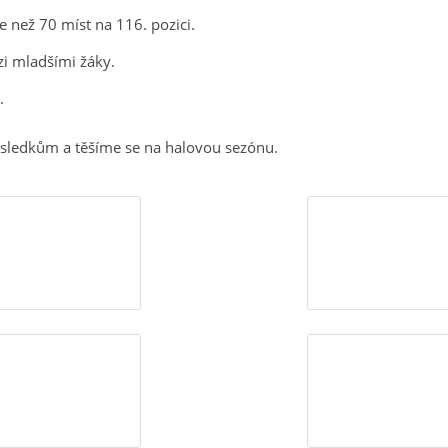
e než 70 míst na 116. pozici.
i mladšími žáky.
.
ledkům a těšíme se na halovou sezónu.