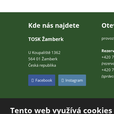
Kde nás najdete
Ote
provoz
TOSK Žamberk
Rezer
U Koupaliště 1362
+420 7
564 01 Žamberk
(rezerv
Česká republika
+420 7
(správc
Facebook
Instagram
Tento web využívá cookies