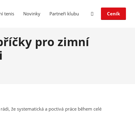
í tenis
Novinky
Partneři klubu
Ceník
bříčky pro zimní
i
ádi, že systematická a poctivá práce během celé