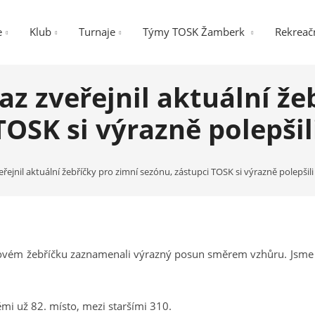
e
Klub
Turnaje
Týmy TOSK Žamberk
Rekreačn
az zveřejnil aktuální že
TOSK si výrazně polepšil
řejnil aktuální žebříčky pro zimní sezónu, zástupci TOSK si výrazně polepšili
 novém žebříčku zaznamenali výrazný posun směrem vzhůru. Jsme r
mi už 82. místo, mezi staršími 310.