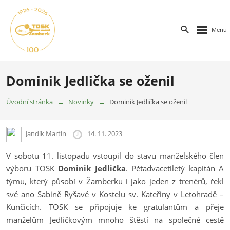
Dominik Jedlička se oženil
Úvodní stránka
Novinky
Dominik Jedlička se oženil
Jandík Martin
14. 11. 2023
V sobotu 11. listopadu vstoupil do stavu manželského člen
výboru TOSK
Dominik
Jedlička
. Pětadvacetiletý kapitán A
týmu, který působí v Žamberku i jako jeden z trenérů, řekl
své ano Sabině Ryšavé v Kostelu sv. Kateřiny v Letohradě –
Kunčicích. TOSK se připojuje ke gratulantům a přeje
manželům Jedličkovým mnoho štěstí na společné cestě