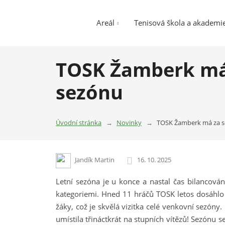
Areál
Tenisová škola a akademi
TOSK Žamberk má 
sezónu
Úvodní stránka
Novinky
TOSK Žamberk má za s
Jandík Martin
16. 10. 2025
Letní sezóna je u konce a nastal čas bilancová
kategoriemi. Hned 11 hráčů TOSK letos dosáhlo
žáky, což je skvělá vizitka celé venkovní sezóny.
umístila třináctkrát na stupních vítězů! Sezónu 