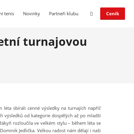
í tenis
Novinky
Partneři klubu
Ceník
etní turnajovou
léta sbírali cenné výsledky na turnajích napříč
h výsledků od kategorie dospělých až po mladší
h žákyň rozloučila ve velkém stylu – během léta se
Dominik Jedlička. Velkou radost nám dělají i naši