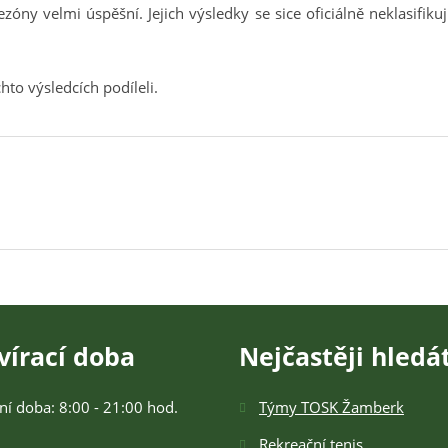
ezóny velmi úspěšní. Jejich výsledky se sice oficiálně neklasifik
hto výsledcích podíleli.
vírací doba
Nejčastěji hledá
ní doba: 8:00 - 21:00 hod.
Týmy TOSK Žamberk
Rekreační tenis