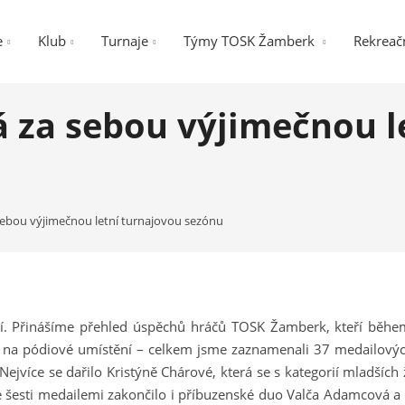
e
Klub
Turnaje
Týmy TOSK Žamberk
Rekreačn
za sebou výjimečnou l
ebou výjimečnou letní turnajovou sezónu
ní. Přinášíme přehled úspěchů hráčů TOSK Žamberk, kteří během 
 na pódiové umístění – celkem jsme zaznamenali 37 medailovýc
 Nejvíce se dařilo Kristýně Chárové, která se s kategorií mladšíc
se šesti medailemi zakončilo i příbuzenské duo Valča Adamcová a 